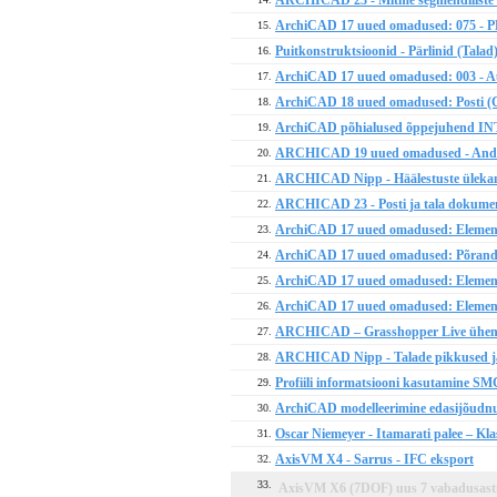
ARCHICAD 23 - Mitme segmendiliste t
ArchiCAD 17 uued omadused: 075 - PB
15.
Puitkonstruktsioonid - Pärlinid (Talad
16.
ArchiCAD 17 uued omadused: 003 - Au
17.
ArchiCAD 18 uued omadused: Posti (
18.
ArchiCAD põhialused õppejuhend IN
19.
ARCHICAD 19 uued omadused - Andmetab
20.
ARCHICAD Nipp - Häälestuste ülekandm
21.
ARCHICAD 23 - Posti ja tala dokumen
22.
ArchiCAD 17 uued omadused: Elementide
23.
ArchiCAD 17 uued omadused: Põranda
24.
ArchiCAD 17 uued omadused: Elemendi
25.
ArchiCAD 17 uued omadused: Elemendi l
26.
ARCHICAD – Grasshopper Live ühendus
27.
ARCHICAD Nipp - Talade pikkused ja
28.
Profiili informatsiooni kasutamine SMC
29.
ArchiCAD modelleerimine edasijõudnu
30.
Oscar Niemeyer - Itamarati palee – K
31.
AxisVM X4 - Sarrus - IFC eksport
32.
33.
AxisVM X6 (7DOF) uus 7 vabadusastm