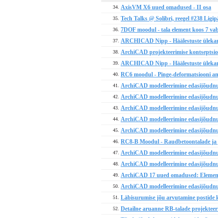
AxisVM X6 uued omadused - II osa
34.
Tech Talks @ Solibri, reegel #238 Ligi
35.
7DOF moodul - tala element koos 7 v
36.
ARCHICAD Nipp - Häälestuste ülekan
37.
ArchiCAD projekteerimise kontsepts
38.
ARCHICAD Nipp - Häälestuste ülekand
39.
RC6 moodul - Pinge-deformatsiooni ana
40.
ArchiCAD modelleerimine edasijõudnu
41.
ArchiCAD modelleerimine edasijõudnu
42.
ArchiCAD modelleerimine edasijõudnu
43.
ArchiCAD modelleerimine edasijõudnu
44.
ArchiCAD modelleerimine edasijõudnu
45.
RC8-B Moodul - Raudbetoontalade ja p
46.
ArchiCAD modelleerimine edasijõudnu
47.
ArchiCAD modelleerimine edasijõudnu
48.
ArchiCAD 17 uued omadused: Elemendi 
49.
ArchiCAD modelleerimine edasijõudnu
50.
Läbisurumise jõu arvutamine postide ko
51.
Detailne aruanne RB-talade projekteer
52.