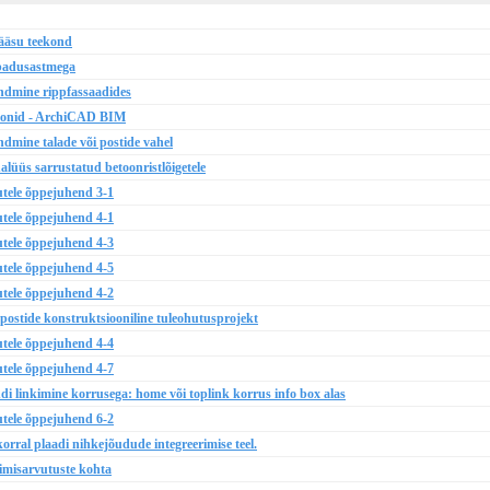
pääsu teekond
abadusastmega
dmine rippfassaadides
ioonid - ArchiCAD BIM
mine talade või postide vahel
lüüs sarrustatud betoonristlõigetele
tele õppejuhend 3-1
tele õppejuhend 4-1
tele õppejuhend 4-3
tele õppejuhend 4-5
tele õppejuhend 4-2
ostide konstruktsiooniline tuleohutusprojekt
tele õppejuhend 4-4
tele õppejuhend 4-7
linkimine korrusega: home või toplink korrus info box alas
tele õppejuhend 6-2
rral plaadi nihkejõudude integreerimise teel.
imisarvutuste kohta