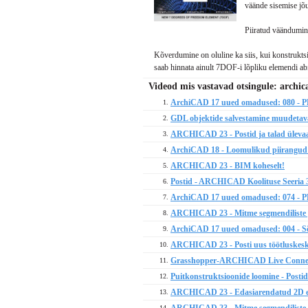
väände sisemise jõu
Piiratud väändumine
Kõverdumine on oluline ka siis, kui konstrukt
saab hinnata ainult 7DOF-i lõpliku elemendi abi
Videod mis vastavad otsingule: archic
ArchiCAD 17 uued omadused: 080 - PBC
1.
GDL objektide salvestamine muudetava
2.
ARCHICAD 23 - Postid ja talad üleva
3.
ArchiCAD 18 - Loomulikud piirangud
4.
ARCHICAD 23 - BIM koheselt!
5.
Postid - ARCHICAD Koolituse Seeria 3
6.
ArchiCAD 17 uued omadused: 074 - PB
7.
ARCHICAD 23 - Mitme segmendiliste p
8.
ArchiCAD 17 uued omadused: 004 - Sõr
9.
ARCHICAD 23 - Posti uus töötluskes
10.
Grasshopper-ARCHICAD Live Connecti
11.
Puitkonstruktsioonide loomine - Posti
12.
ARCHICAD 23 - Edasiarendatud 2D esit
13.
14.