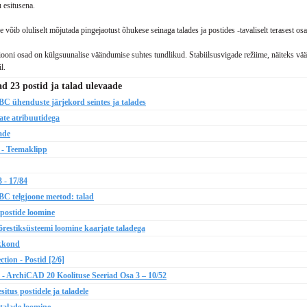
 esitusena.
 võib oluliselt mõjutada pingejaotust õhukese seinaga talades ja postides -tavaliselt terasest osa
siooni osad on külgsuunalise väändumise suhtes tundlikud.
Stabiilsusvigade režiime, näiteks vää
l.
ad 23 postid ja talad ulevaade
 ühenduste järjekord seintes ja talades
te atribuutidega
ade
 - Teemaklipp
 - 17/84
C telgjoone meetod: talad
ostide loomine
estiksüsteemi loomine kaarjate taladega
kkond
on - Postid [2/6]
d - ArchiCAD 20 Koolituse Seeriad Osa 3 – 10/52
us postidele ja taladele