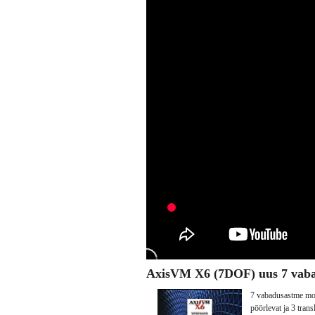
AxisVM X6 (7DOF) uus 7 vaba
7 vabadusastme moo
pöörlevat ja 3 tran