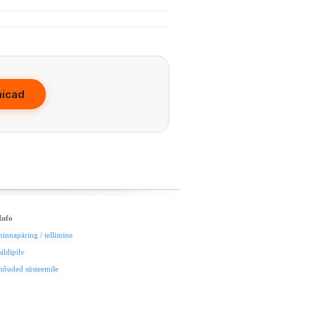
hicad
Info
hinnapäring / tellimine
sildipilv
nõuded süsteemile