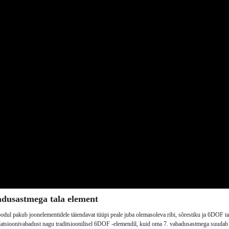
dusastmega tala element
dul pakub joonelementidele täiendavat tüüpi peale juba olemasoleva ribi, sõrestiku ja 6DOF ta
slatsioonivabadust nagu traditsioonilisel 6DOF -elemendil, kuid oma 7. vabadusastmega suudab