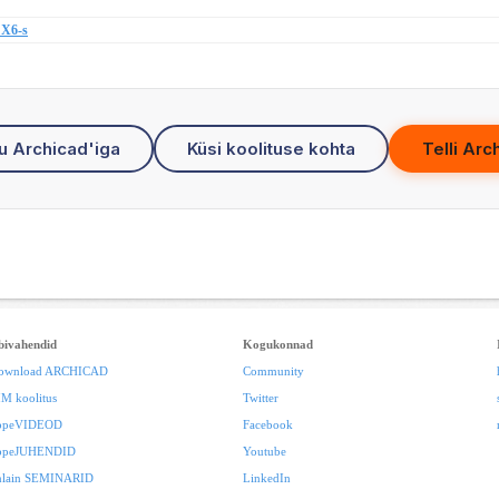
 X6-s
u Archicad'iga
Küsi koolituse kohta
Telli Arc
bivahendid
Kogukonnad
ownload ARCHICAD
Community
IM koolitus
Twitter
ppeVIDEOD
Facebook
ppeJUHENDID
Youtube
nlain SEMINARID
LinkedIn