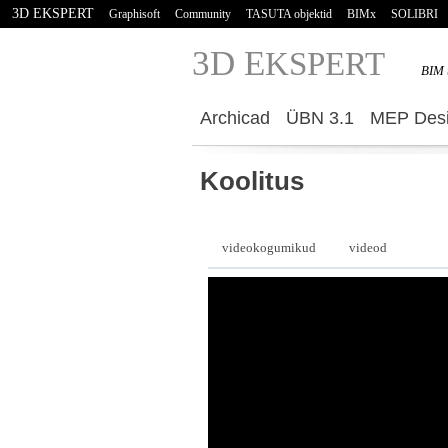
3D EKSPERT
Graphisoft
Community
TASUTA objektid
BIMx
SOLIBRI
3D E
KSPERT
BIM 
Archicad
ÜBN 3.1
MEP Desi
Koolitus
videokogumikud
videod