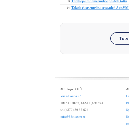
Tõmbejõud domeenidele postide tõttu
53.
Talade ekstsentrilisuse seaded AxisVM
54.
Tutv
3D Ekspert OÜ
A
Vana-Lõuna 27
D
10134 Tallinn, EESTI (Estonia)
B
tel (+372) 50 37 624
õ
info@3dekspert.ee
õ
o