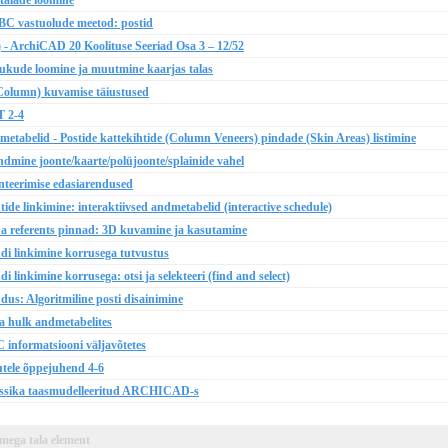
alade loomine
C vastuolude meetod: postid
) - ArchiCAD 20 Koolituse Seeriad Osa 3 – 12/52
kude loomine ja muutmine kaarjas talas
Column) kuvamise täiustused
T 2-4
elid - Postide kattekihtide (Column Veneers) pindade (Skin Areas) listimine
ine joonte/kaarte/polüjoonte/splainide vahel
teerimise edasiarendused
 linkimine: interaktiivsed andmetabelid (interactive schedule)
 referents pinnad: 3D kuvamine ja kasutamine
 linkimine korrusega tutvustus
inkimine korrusega: otsi ja selekteeri (find and select)
: Algoritmiline posti disainimine
 hulk andmetabelites
 informatsiooni väljavõtetes
tele õppejuhend 4-6
lassika taasmudelleeritud ARCHICAD-s
ega tala element