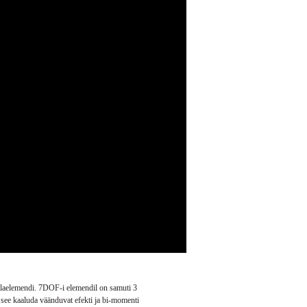
laelemendi.
7DOF-i elemendil on samuti 3
 see kaaluda väänduvat efekti ja bi-momenti