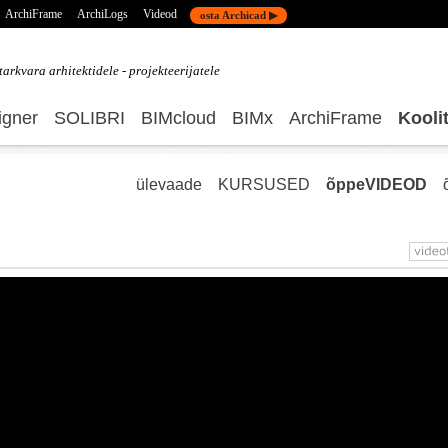
ArchiFrame
ArchiLogs
Videod
osta Archicad ▶
tarkvara
arhitektidele - projekteerijatele
gner
SOLIBRI
BIMcloud
BIMx
ArchiFrame
Kooli
ülevaade
KURSUSED
õppeVIDEOD