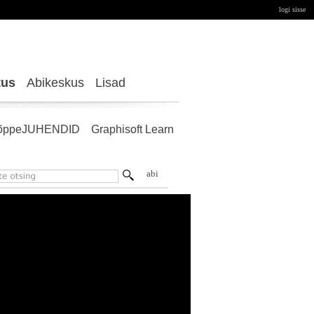
logi sisse
tus
Abikeskus
Lisad
õppeJUHENDID
Graphisoft Learn
abi