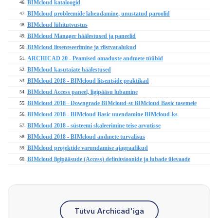
BIMcloud kataloogid
46.
BIMcloud probleemide lahendamine, unustatud paroolid
47.
BIMcloud lühitutvustus
48.
BIMcloud Manager häälestused ja paneelid
49.
BIMcloud litsentseerimine ja riistvaralukud
50.
ARCHICAD 20 - Peamised omaduste andmete tüübid
51.
BIMcloud kasutajate häälestused
52.
BIMcloud 2018 - BIMcloud litsentside praktikad
53.
BIMcloud Access paneel, ligipääsu lubamine
54.
BIMcloud 2018 - Downgrade BIMcloud-st BIMcloud Basic tasemele
55.
BIMcloud 2018 - BIMcloud Basic uuendamine BIMcloud-ks
56.
BIMcloud 2018 - süsteemi skaleerimine teise arvutisse
57.
BIMcloud 2018 - BIMcloud andmete turvalisus
58.
BIMcloud projektide varundamise ajagraafikud
59.
BIMcloud ligipääsude (Access) definitsioonide ja lubade ülevaade
60.
Tutvu Archicad'iga