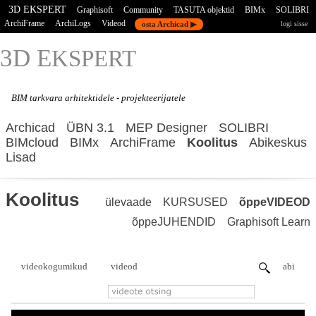
3D EKSPERT
Graphisoft
Community
TASUTA objektid
BIMx
SOLIBRI
ArchiFrame
ArchiLogs
Videod
osta Archicad ▶
logi sisse
3D E
KSPERT
BIM tarkvara
arhitektidele - projekteerijatele
Archicad
ÜBN 3.1
MEP Designer
SOLIBRI
BIMcloud
BIMx
ArchiFrame
Koolitus
Abikeskus
Lisad
Koolitus
ülevaade
KURSUSED
õppeVIDEOD
õppeJUHENDID
Graphisoft Learn
videokogumikud
videod
abi