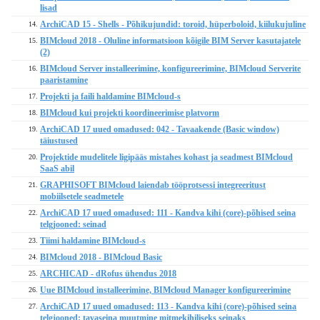
lisad
ArchiCAD 15 - Shells - Põhikujundid: toroid, hüperboloid, kiilukujuline
14.
BIMcloud 2018 - Oluline informatsioon kõigile BIM Server kasutajatele
15.
(2)
BIMcloud Server installeerimine, konfigureerimine, BIMcloud Serverite
16.
paaristamine
Projekti ja faili haldamine BIMcloud-s
17.
BIMcloud kui projekti koordineerimise platvorm
18.
ArchiCAD 17 uued omadused: 042 - Tavaakende (Basic window)
19.
täiustused
Projektide mudelitele ligipääs mistahes kohast ja seadmest BIMcloud
20.
SaaS abil
GRAPHISOFT BIMcloud laiendab tööprotsessi integreeritust
21.
mobiilsetele seadmetele
ArchiCAD 17 uued omadused: 111 - Kandva kihi (core)-põhised seina
22.
telgjooned: seinad
Tiimi haldamine BIMcloud-s
23.
BIMcloud 2018 - BIMcloud Basic
24.
ARCHICAD - dRofus ühendus 2018
25.
Uue BIMcloud installeerimine, BIMcloud Manager konfigureerimine
26.
ArchiCAD 17 uued omadused: 113 - Kandva kihi (core)-põhised seina
27.
telgjooned: tavaseina muutmine mitmekihiliseks seinaks