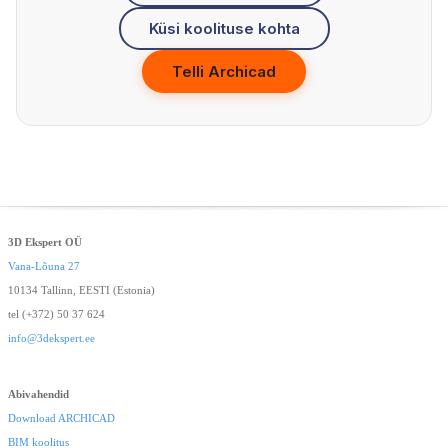
Küsi koolituse kohta
Telli Archicad
3D Ekspert OÜ
Vana-Lõuna 27
10134 Tallinn, EESTI (Estonia)
tel (+372) 50 37 624
info@3dekspert.ee
Abivahendid
Download ARCHICAD
BIM koolitus