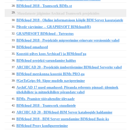
BIMcloud 2018 - Teamwork BIMx-st
28.
29.
Muudatuste jälgimine Archicad Teamwork projektides
BIMcloud 2018 - Oluline informatsioon kõigile BIM Server kasutajatele
30.
Pilvede värvimine -- GRAPHISOFT BIMcloud(R)
31.
GRAPHISOFT BIMcloud - Tutvustus
32.
BIMcloud 2018 - Projektide migreerimine erinevate versioonide vahel
33.
BIMcloud omadused
34.
Koostöö pilves koos Archicad'i ja BIMcloud'ga
35.
BIMcloud projekti varundamise haldus
36.
ARCHICAD 20 - Projektide ümbertõstmine BIMcloud Serverite vahel
37.
BIMcloud meeskonna koostöö BIMx PRO-ga
38.
#GetToGrips 04: Algne mudelis navigeerimine
39.
ArchiCAD 17 uued omadused: Põranda referents pinnad: üleminek
40.
ühekihiliste ja mitmekihiliste põrandate vahel
BIMx- Peamiste töövahendite ülevaade
41.
BIMcloud 2018 - Teamwork stuudiotele
42.
ARCHICAD 20 - BIMcloud-BIM Server kataloogide haldamine
43.
BIMcloud 2018 - BIM Server uuendamine BIMcloud Basic-ks
44.
BIMcloud Proxy konfigureerimine
45.