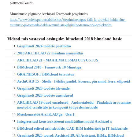
platvormi kaudu.
Muudatuste jälgimine Archicad Teamwork projektides
https://www.3dekspert.ee/abikeskus/?teadmistepagas-faili-ja-projekti-haldamine-
muutuste-ja-teemade-haldus-muutuste-jalgimine-teamwork-projektides
Videod mis vastavad otsingule: bimcloud 2018 bimcloud basic
Graphisoft 2024 toodete portfoolio
1.
2018 ARCHICAD 22 maailma esmaesitlus
2.
ARCHICAD 21 - MAAILMA ESMATUTVUSTUS
3.
BIMcloud 2018 - Teamwork 10 Minutiga
4.
GRAPHISOFT BIMcloud tutvustus
5.
ArchiCAD 15 - Shells - Põhikujundid: koonus, püramiid, kera, ellipsoid
6.
Graphisoft 2023 toodete ülevaade
7.
Graphisoft 2023 toodete uuendused
8.
ARCHICAD 19 uued omadused - Andmetabelid - Pindalade arvutamise
9.
meetodid tavalistele ja komposiit tüüpi elementidele
Meeskonnatöö ArchiCAD'ga - Osa 1
10.
Integreeritud konstruktsiooni analüütiline mudel Archicad-s
11.
BIMcloud eelised arhitektidele, CAD-BIM halduritele ja IT halduritele
12.
Graphisoft 2025 tooted: Archicad 29, AI Assistant, BIMx, BIMcloud
13.