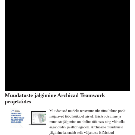
Muudatuste jälgimine Archicad Teamwork
projektides
Muudatused mudelis teostatuna ühe tiimi liikme poolt
mõjutavad tööd kõikidel teistel. Käsitsi otsimine ja
muutuste jälgimine on oluline töö osas ning võib olla
aeganõudev ja altid vigadele. Archicad-i muudatuste
jälgimine lahendab selle väljakutse BIMcloud