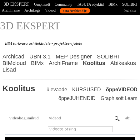
3D EKSPERT
Graphisoft
Community
TASUTA objektid
BIMx
SOLIBRI
ArchiFrame
ArchiLogs
Videod
osta Archicad ▶
logi sisse
3D E
KSPERT
BIM tarkvara
arhitektidele - projekteerijatele
Archicad
ÜBN 3.1
MEP Designer
SOLIBRI
BIMcloud
BIMx
ArchiFrame
Koolitus
Abikeskus
Lisad
Koolitus
ülevaade
KURSUSED
õppeVIDEOD
õppeJUHENDID
Graphisoft Learn
videokogumikud
videod
abi