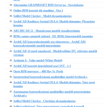
Alustamine GRAPHISOFT BIM Server'ga - Sissejuhatus
34.
Online BIM koostöö üle maailma - Osa 1
35.
Solibri Model Checker - Model ekraanipaigutus
36.
ArchiCAD Koolituse Seeriad OSA.4: Mudeli ehitamine: Põrandate
37.
loomine
ARCHICAD 21 - Monokroom mudeli visualiseerimine
38.
BIMx samm-sammult juhend - III. BIMx hüpermudeli jagamine
39.
ArchiCAD konstruktsioonide osa tööprotsess - ArchiCADi
40.
konstruktsioonide mudeli importimine
ArchiCAD 14 uued omadused - Mudeli põhine IFC referents mudeli
41.
versioon
Artlantis 6 - Valge mudel (White Model)
42.
ArchiCAD koostöö õppejuhend osa1 INT - 1-1
43.
Open BIM tegevuses – 480 Hay St, Perth
44.
Integreeritud konstruktsiooni analüütiline mudel Archicad-s
45.
ArchiCAD Koolituse Seeriad OSA.4: Mudeli ehitamine: Teise torni
46.
loomine
Automaatne konstruktsiooni analüütilise mudeli genereerimine
47.
Archicad-s
Solibri Model Checker - Checking ekraanipaigutus
48.
Solibri esiletõsted: Teise generatsiooni vastuolude kontroll
49.