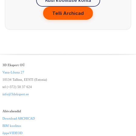
Küsi koolituse kohta
Telli Archicad
3D Ekspert OÜ
Vana-Lõuna 27
10134 Tallinn, EESTI (Estonia)
tel (+372) 50 37 624
info@3dekspert.ee
Abivahendid
Download ARCHICAD
BIM koolitus
õppeVIDEOD