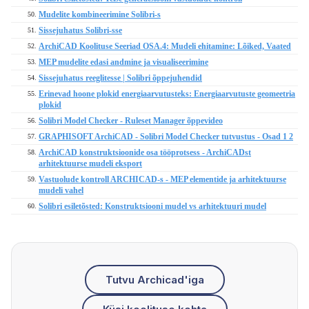
Mudelite kombineerimine Solibri-s
50.
Sissejuhatus Solibri-sse
51.
ArchiCAD Koolituse Seeriad OSA.4: Mudeli ehitamine: Lõiked, Vaated
52.
MEP mudelite edasi andmine ja visualiseerimine
53.
Sissejuhatus reeglitesse | Solibri õppejuhendid
54.
Erinevad hoone plokid energiaarvutusteks: Energiaarvutuste geomeetria
55.
plokid
Solibri Model Checker - Ruleset Manager õppevideo
56.
GRAPHISOFT ArchiCAD - Solibri Model Checker tutvustus - Osad 1 2
57.
ArchiCAD konstruktsioonide osa tööprotsess - ArchiCADst
58.
arhitektuurse mudeli eksport
Vastuolude kontroll ARCHICAD-s - MEP elementide ja arhitektuurse
59.
mudeli vahel
Solibri esiletõsted: Konstruktsiooni mudel vs arhitektuuri mudel
60.
Tutvu Archicad'iga