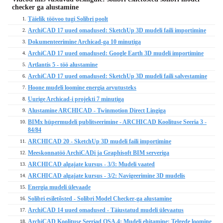
checker ga alustamine
Täielik töövoo tugi Solibri poolt
1.
ArchiCAD 17 uued omadused: SketchUp 3D mudeli faili importimine
2.
Dokumenteerimine Archicad-ga 10 minutiga
3.
ArchiCAD 17 uued omadused: Google Earth 3D mudeli importimine
4.
Artlantis 5 - töö alustamine
5.
ArchiCAD 17 uued omadused: SketchUp 3D mudeli faili salvestamine
6.
Hoone mudeli loomine energia arvutusteks
7.
Uurige Archicad-i projekti 7 minutiga
8.
Alustamine ARCHICAD - Twinmotion Direct Lingiga
9.
BIMx hüpermudeli publitseerimine - ARCHICAD Koolituse Seeria 3 -
10.
84/84
ARCHICAD 20 - SketchUp 3D mudeli faili importimine
11.
Meeskonnatöö ArchiCADi ja Graphisoft BIM serveriga
12.
ARCHICAD algajate kursus - 3/3: Mudeli vaated
13.
ARCHICAD algajate kursus - 3/2: Navigeerimine 3D mudelis
14.
Energia mudeli ülevaade
15.
Solibri esiletõsted - Solibri Model Checker-ga alustamine
16.
ArchiCAD 14 uued omadused - Täiustatud mudeli ülevaatus
17.
ArchiCAD Koolituse Seeriad OSA.4: Mudeli ehitamine: Telgede loomine
18.