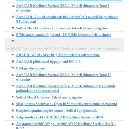
ArchiCAD Koolituse Seeriad OSA.4: Mudeli ehitamine: Torni I
19.
ehitamine
ArchiCAD 17 uued omadused: 019 - ArchiCAD mudeli eksportimine
20.
STL formaati
Solibri Model Checker - Information Takeoff ekraanipaigutus
21.
BIMx samm-sammult juhend - IV. BIMx hüpermudeli uurimine
22.
23.
ArchiCAD Koolituse Seeriad OSA.4: Mudeli ehitamine: Korruste määramine
ARCHICAD 20 - SketchUp 3D mudeli faili salvestamine
24.
ArchiCAD põhialused õppejuhend INT 1-1
25.
BIM-ga alustamine
26.
ArchiCAD Koolituse Seeriad OSA.4: Mudeli ehitamine: Torni II
27.
ehitamine
ArchiCAD Koolituse Seeriad OSA.4: Mudeli ehitamine: Elementide
28.
paljundamine korruste vahel
Solibri Model Checker - File ekraanipaigutus
29.
Sissejuhatus Solibri-sse - Open BIM mudeli kontrollimise töövahend
30.
Reeglitekogumite/reeglite loomin | Solibri õppejuhendid
31.
Valge mudeli efekt - ARCHICAD Koolituse Seeria 3 - 58/84
32.
Alustamine ArchiCAD'ga - ArchiCAD 20 Koolituse Seeriad Osa 3 –
33.
02/52