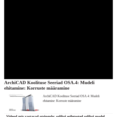
ArchiCAD Koolituse Seeriad OSA.4: Mudeli
ehitamine: Korruste määramine
ArchiCAD Koolituse Seeriad OSA.4: Mudeli
ehitamine: Korruste määramine
Videod mis vastavad otsingule: solibri esiletosted solibri model