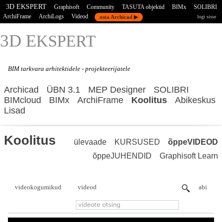
3D EKSPERT
Graphisoft
Community
TASUTA objektid
BIMx
SOLIBRI
ArchiFrame
ArchiLogs
Videod
osta Archicad ▶
logi sisse
3D E
KSPERT
BIM tarkvara
arhitektidele - projekteerijatele
Archicad
ÜBN 3.1
MEP Designer
SOLIBRI
BIMcloud
BIMx
ArchiFrame
Koolitus
Abikeskus
Lisad
Koolitus
ülevaade
KURSUSED
õppeVIDEOD
õppeJUHENDID
Graphisoft Learn
videokogumikud
videod
abi