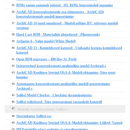
BIMx samm-sammult juhend - III. BIMx hüpermudeli jagamine
35.
ArchiCAD konstruktsioonide osa tööprotsess - ArchiCADi
36.
konstruktsioonide mudeli importimine
ArchiCAD 14 uued omadused - Mudeli põhine IFC referents mudeli
37.
versioon
Hard Core BIM - Materjalide ühendused - Pilootprojekt
38.
Artlantis 6 - Valge mudel (White Model)
39.
ArchiCAD 15 - Komplekssed katused - Unikaalse kujuga komplekssed
40.
katused
Open BIM tegevuses – 480 Hay St, Perth
41.
Integreeritud konstruktsiooni analüütiline mudel Archicad-s
42.
ArchiCAD Koolituse Seeriad OSA.4: Mudeli ehitamine: Teise torni
43.
loomine
Automaatne konstruktsiooni analüütilise mudeli genereerimine
44.
Archicad-s
Solibri Model Checker - Checking ekraanipaigutus
45.
Solibri esiletõsted: Teise generatsiooni vastuolude kontroll
46.
47.
Mudelite kombineerimine Solibri-s
Sissejuhatus Solibri-sse
48.
ArchiCAD Koolituse Seeriad OSA.4: Mudeli ehitamine: Lõiked, Vaated
49.
MEP mudelite edasi andmine ja visualiseerimine
50.