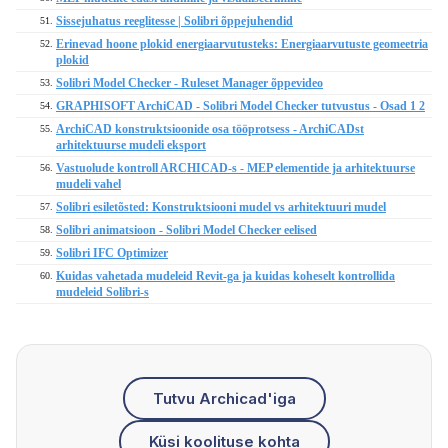
Sissejuhatus reeglitesse | Solibri õppejuhendid
51.
Erinevad hoone plokid energiaarvutusteks: Energiaarvutuste geomeetria
52.
plokid
Solibri Model Checker - Ruleset Manager õppevideo
53.
GRAPHISOFT ArchiCAD - Solibri Model Checker tutvustus - Osad 1 2
54.
ArchiCAD konstruktsioonide osa tööprotsess - ArchiCADst
55.
arhitektuurse mudeli eksport
Vastuolude kontroll ARCHICAD-s - MEP elementide ja arhitektuurse
56.
mudeli vahel
Solibri esiletõsted: Konstruktsiooni mudel vs arhitektuuri mudel
57.
Solibri animatsioon - Solibri Model Checker eelised
58.
Solibri IFC Optimizer
59.
Kuidas vahetada mudeleid Revit-ga ja kuidas koheselt kontrollida
60.
mudeleid Solibri-s
Tutvu Archicad'iga
Küsi koolituse kohta