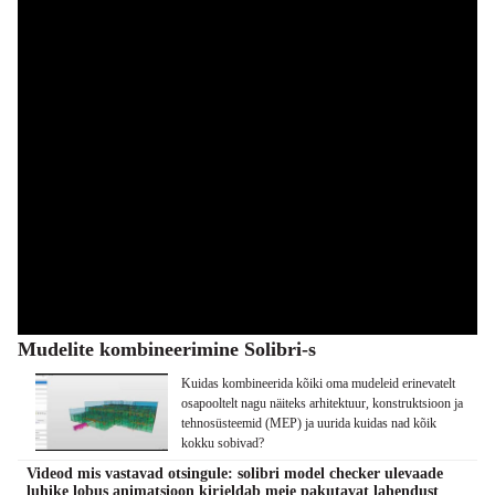
Mudelite kombineerimine Solibri-s
Kuidas kombineerida kõiki oma mudeleid erinevatelt
osapooltelt nagu näiteks arhitektuur, konstruktsioon ja
tehnosüsteemid (MEP) ja uurida kuidas nad kõik
kokku sobivad?
Videod mis vastavad otsingule: solibri model checker ulevaade
luhike lobus animatsioon kirjeldab meie pakutavat lahendust