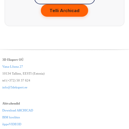
Telli Archicad
3D Ekspert OÜ
Vana-Lõuna 27
10134 Tallinn, EESTI (Estonia)
tel (+372) 50 37 624
info@3dekspert.ee
Abivahendid
Download ARCHICAD
BIM koolitus
õppeVIDEOD