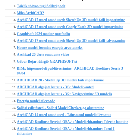
Täielik töövoo tugi Solibri poolt
1.
Miks ArchiCAD?
2.
ArchiCAD 17 uued omadused: SketchUp 3D mudeli faili importimine
3.
ArchiCAD 17 uued omadused: Google Earth 3D mudeli importimine
4.
Graphisoft 2024 toodete portfoolio
5.
ArchiCAD 17 uued omadused: SketchUp 3D mudeli faili salvestamine
6.
Hoone mudeli loomine energia arvutusteks
7.
Archicad 26 Uute omaduste video
8.
Gábor Bojár räärgib GRAPHISOFT'st
9.
BIMx hüpermudeli publitseerimine - ARCHICAD Koolituse Seeria 3 -
10.
84/84
ARCHICAD 20 - SketchUp 3D mudeli faili importimine
11.
ARCHICAD algajate kursus - 3/3: Mudeli vaated
12.
ARCHICAD algajate kursus - 3/2: Navigeerimine 3D mudelis
13.
Energia mudeli ülevaade
14.
Solibri esiletõsted - Solibri Model Checker-ga alustamine
15.
ArchiCAD 14 uued omadused - Täiustatud mudeli ülevaatus
16.
ArchiCAD Koolituse Seeriad OSA.4: Mudeli ehitamine: Telgede loomine
17.
ArchiCAD Koolituse Seeriad OSA.4: Mudeli ehitamine: Torni I
18.
ehitamine