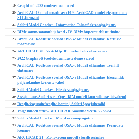
Graphisoft 2023 toodete uuendused
19.
ArchiCAD 17 uued omadused: 019 - ArchiCAD mudeli eksportimine
20.
STL formaati
Solibri Model Checker - Information Takeoff ekraanipaigutus
21.
BIMx samm-sammult juhend - IV. BIMx hüpermudeli uurimine
22.
ArchiCAD Koolituse Seeriad OSA.4: Mudeli ehitamine: Korruste
23.
määramine
ARCHICAD 20 - SketchUp 3D mudeli faili salvestamine
24.
2022 Graphisoft toodete uuenduste demo videod
25.
ArchiCAD Koolituse Seeriad OSA.4: Mudeli ehitamine: Torni II
26.
ehitamine
ArchiCAD Koolituse Seeriad OSA.4: Mudeli ehitamine: Elementide
27.
paljundamine korruste vahel
Solibri Model Checker - File ekraanipaigutus
28.
Sissejuhatus Solibri-sse - Open BIM mudeli kontrollimise töövahend
29.
Reeglitekogumite/reeglite loomin | Solibri õppejuhendid
30.
Valge mudeli efekt - ARCHICAD Koolituse Seeria 3 - 58/84
31.
Solibri Model Checker - Model ekraanipaigutus
32.
ArchiCAD Koolituse Seeriad OSA.4: Mudeli ehitamine: Põrandate
33.
loomine
ARCHICAD 21 - Monokroom mudeli visualiseerimine
34.