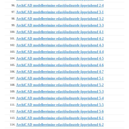
ArchiCAD modelleerimine edasijõudnutele õppejuhend 2-4
96.
ArchiCAD modelleerimine edasijõudnutele õppejuhend 3-1
97.
ArchiCAD modelleerimine edasijõudnutele õppejuhend 3-2
98.
ArchiCAD modelleerimine edasijõudnutele õppejuhend 3-3
99.
ArchiCAD modelleerimine edasijõudnutele õppejuhend 4-1
100.
ArchiCAD modelleerimine edasijõudnutele õppejuhend 4-2
101.
ArchiCAD modelleerimine edasijõudnutele õppejuhend 4-3
102.
ArchiCAD modelleerimine edasijõudnutele õppejuhend 4-4
103.
ArchiCAD modelleerimine edasijõudnutele õppejuhend 4-5
104.
ArchiCAD modelleerimine edasijõudnutele õppejuhend 4-6
105.
ArchiCAD modelleerimine edasijõudnutele õppejuhend 4-7
106.
ArchiCAD modelleerimine edasijõudnutele õppejuhend 5-1
107.
ArchiCAD modelleerimine edasijõudnutele õppejuhend 5-2
108.
ArchiCAD modelleerimine edasijõudnutele õppejuhend 5-3
109.
ArchiCAD modelleerimine edasijõudnutele õppejuhend 5-4
110.
ArchiCAD modelleerimine edasijõudnutele õppejuhend 5-5
111.
ArchiCAD modelleerimine edasijõudnutele õppejuhend 5-6
112.
ArchiCAD modelleerimine edasijõudnutele õppejuhend 6-1
113.
ArchiCAD modelleerimine edasijõudnutele õppejuhend 6-2
114.