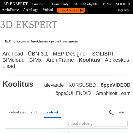
3D EKSPERT
Graphisoft
Community
TASUTA objektid
BIMx
SOLIBRI
ArchiFrame
ArchiLogs
Videod
osta Archicad ▶
logi sisse
3D E
KSPERT
BIM tarkvara
arhitektidele - projekteerijatele
Archicad
ÜBN 3.1
MEP Designer
SOLIBRI
BIMcloud
BIMx
ArchiFrame
Koolitus
Abikeskus
Lisad
Koolitus
ülevaade
KURSUSED
õppeVIDEOD
õppeJUHENDID
Graphisoft Learn
videokogumikud
videod
abi