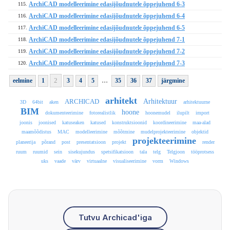
ArchiCAD modelleerimine edasijõudnutele õppejuhend 6-3
115.
ArchiCAD modelleerimine edasijõudnutele õppejuhend 6-4
116.
ArchiCAD modelleerimine edasijõudnutele õppejuhend 6-5
117.
ArchiCAD modelleerimine edasijõudnutele õppejuhend 7-1
118.
ArchiCAD modelleerimine edasijõudnutele õppejuhend 7-2
119.
ArchiCAD modelleerimine edasijõudnutele õppejuhend 7-3
120.
...
2
eelmine
1
3
4
5
35
36
37
järgmine
arhitekt
Arhitektuur
ARCHICAD
3D
64bit
aken
arhitektuurne
BIM
hoone
dokumenteerimine
fotorealistlik
hoonemudel
ilupilt
import
joonis
joonised
katuseaken
katused
konstruktsioonid
koordineerimine
maa-alad
maamõõdistus
MAC
modelleerimine
mõõtmine
mudelprojekteerimine
objektid
projekteerimine
planeerija
põrand
post
presentatsioon
projekt
render
ruum
ruumid
sein
sisekujundus
spetsifikatsioon
tala
telg
Telgjoon
tööprotsess
uks
vaade
värv
virtuaalne
visualiseerimine
vorm
Windows
Tutvu Archicad'iga