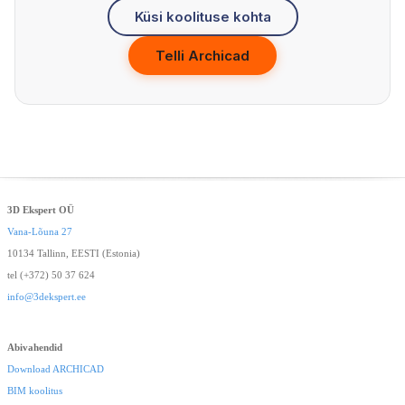
Küsi koolituse kohta
Telli Archicad
3D Ekspert OÜ
Vana-Lõuna 27
10134 Tallinn, EESTI (Estonia)
tel (+372) 50 37 624
info@3dekspert.ee
Abivahendid
Download ARCHICAD
BIM koolitus