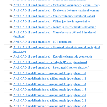
ArchiCAD 11 uued omadused - Virtuaalne kalkapaber (Virtual Trace)
78.
ArchiCAD 11 uued omadused - Kvaliteetse dokumentatsiooni loomine
79.
ArchiCAD 11 uued omadused - Vaatele viitamine suvalisest kohast
80.
ArchiCAD 11 uued omadused - Väliste jooniste integreerimine
81.
ArchiCAD 11 uued omadused - Joonte ja rastrite kokkusulatamine
82.
ArchiCAD 11 uued omadused - Mitme korruse põhised kiirsidemed
83.
(hotlinks)
ArchiCAD 11 uued omadused - PDF täiustused
84.
ArchiCAD 11 uued omadused - Konstruktsiooni elemendid on lingitud
85.
korrusega
ArchiCAD 11 uued omadused - Keeruline elementide geomeetria
86.
ArchiCAD 11 uued omadused - Sulgede (Pen set) täiustused
87.
ArchiCAD 11 uued omadused - Sisevaated (Interior elevation)
88.
ArchiCAD modelleerimine edasijõudnutele õppejuhend 1-1
89.
ArchiCAD modelleerimine edasijõudnutele õppejuhend 1-2
90.
ArchiCAD modelleerimine edasijõudnutele õppejuhend 1-3
91.
ArchiCAD modelleerimine edasijõudnutele õppejuhend 1-4
92.
ArchiCAD modelleerimine edasijõudnutele õppejuhend 2-1
93.
ArchiCAD modelleerimine edasijõudnutele õppejuhend 2-2
94.
ArchiCAD modelleerimine edasijõudnutele õppejuhend 2-3
95.