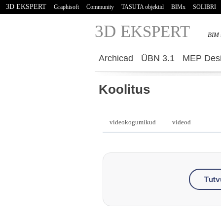
3D EKSPERT
Graphisoft
Community
TASUTA objektid
BIMx
SOLIBRI
3D E
KSPERT
BIM 
Archicad
ÜBN 3.1
MEP Desi
Koolitus
videokogumikud
videod
Tutv