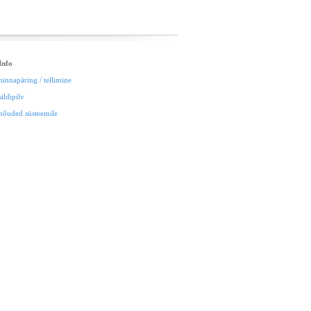
Info
hinnapäring / tellimine
sildipilv
nõuded süsteemile