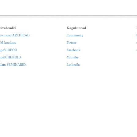
bivahendid
Kogukonnad
ownload ARCHICAD
Community
IM koolitus
Twitter
ppeVIDEOD
Facebook
ppeJUHENDID
Youtube
nlain SEMINARID
LinkedIn