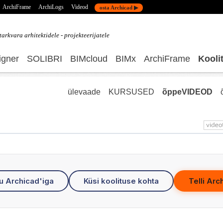
ArchiFrame
ArchiLogs
Videod
osta Archicad ▶
tarkvara
arhitektidele - projekteerijatele
gner
SOLIBRI
BIMcloud
BIMx
ArchiFrame
Kooli
ülevaade
KURSUSED
õppeVIDEOD
u Archicad'iga
Küsi koolituse kohta
Telli Arc