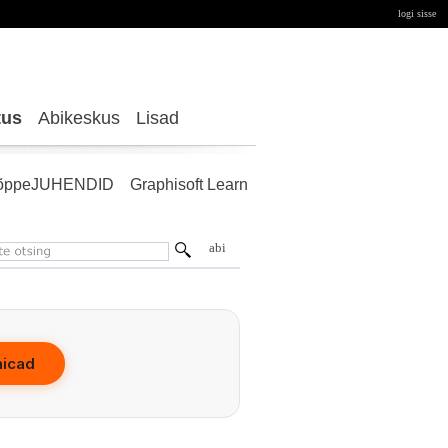
logi sisse
tus
Abikeskus
Lisad
õppeJUHENDID
Graphisoft Learn
abi
hicad