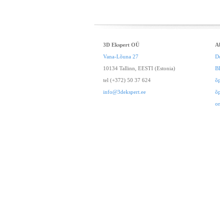
3D Ekspert OÜ
A
Vana-Lõuna 27
D
10134 Tallinn, EESTI (Estonia)
B
tel (+372) 50 37 624
õ
info@3dekspert.ee
õ
o