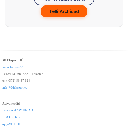
Telli Archicad
3D Ekspert OÜ
Vana-Lõuna 27
10134 Tallinn, EESTI (Estonia)
tel (+372) 50 37 624
info@3dekspert.ee
Abivahendid
Download ARCHICAD
BIM koolitus
õppeVIDEOD