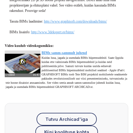
projekteerijate ja ehitusplatsi vahel. See video esitleb, kuidas kasutada BIMx
rakendust. Proovige seda!
Tasuta BIMx laadimine:
http://www.graphisoft.com/downloads/bimx/
BIMx lisainfo:
http://www.3dekspert.ee/bimx/
Video kuulub videokogumikku:
BIMx samm-sammult juhend
Kuidas luua, jagada ja uuendada BIMx hüpermudeleid. Saate õppida
kuidas ette valmistada BIMx hüpermudeleid ja kuidas neid
publitseerida pilve. Samuti tutvute kuidas uurida eelnevalt
publitseeritud BIMx hüpermudeleid mobiilsel seadmel - Apple iPad-l.
GRAPHISOFT BIMx toob Teie BIM projektid mobiilsetele seadmetele
5 videot
16:07
pakkudes revolutsiooniliselt uut viisi presenteerimiseks, tutvumiseks ja
teie hoone disainist arusaamiseks. See video seeria annab samm-sammulise juhendi kuidas luua,
jagada ja uuendada BIMx hüpermudeleid GRAPHISOFT ARCHICAD-st.
Tutvu Archicad'iga
Küsi koolituse kohta