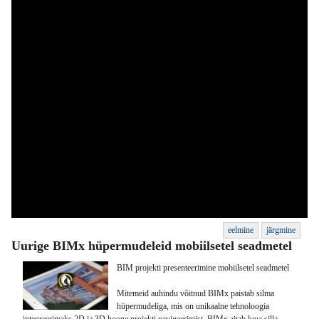
eelmine
järgmine
Uurige BIMx hüpermudeleid mobiilsetel seadmetel
BIM projekti presenteerimine mobiilsetel seadmetel
Mitemeid auhindu võitnud BIMx paistab silma
hüpermudeliga, mis on unikaalne tehnoloogia
integreerimaks 2D ja 3D hoone projekti navigeerimist. BIMx aitab luua silla