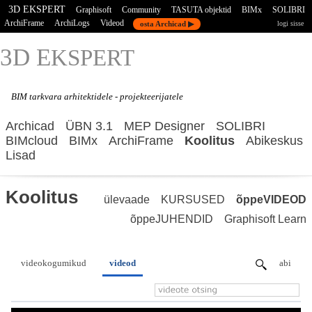
3D EKSPERT
Graphisoft
Community
TASUTA objektid
BIMx
SOLIBRI
ArchiFrame
ArchiLogs
Videod
osta Archicad ▶
logi sisse
3D E
KSPERT
BIM tarkvara
arhitektidele - projekteerijatele
Archicad
ÜBN 3.1
MEP Designer
SOLIBRI
BIMcloud
BIMx
ArchiFrame
Koolitus
Abikeskus
Lisad
Koolitus
ülevaade
KURSUSED
õppeVIDEOD
õppeJUHENDID
Graphisoft Learn
videokogumikud
videod
abi