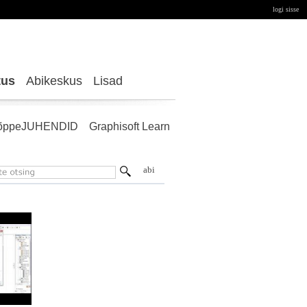
logi sisse
tus
Abikeskus
Lisad
õppeJUHENDID
Graphisoft Learn
abi