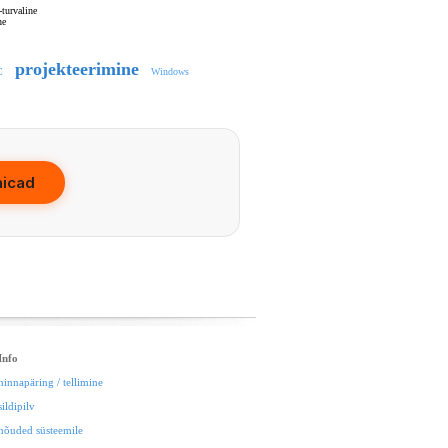
turvaline
ne
projekteerimine
C
Windows
hicad
Info
hinnapäring / tellimine
sildipilv
nõuded süsteemile