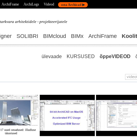
ArchiFrame
ArchiLogs
Videod
osta Archicad ▶
tarkvara
arhitektidele - projekteerijatele
gner
SOLIBRI
BIMcloud
BIMx
ArchiFrame
Kooli
ülevaade
KURSUSED
õppeVIDEOD
17 uued omadused: Jõudluse
täiustused