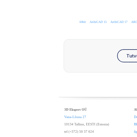
64bit
ArchiCAD 15
ArchiCAD 17
ARC
Tutv
3D Ekspert OÜ
A
Vana-Lõuna 27
D
10134 Tallinn, EESTI (Estonia)
B
tel (+372) 50 37 624
õ