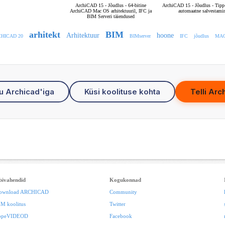
ArchiCAD 15 - Jõudlus - 64-bitine
ArchiCAD 15 - Jõudlus - Tipp-
ArchiCAD Mac OS arhitektuuril, IFC ja
automaatne salvestami
BIM Serveri täiendused
arhitekt
BIM
Arhitektuur
hoone
HICAD 20
BIMserver
IFC
jõudlus
MA
u Archicad'iga
Küsi koolituse kohta
Telli Arc
bivahendid
Kogukonnad
ownload ARCHICAD
Community
IM koolitus
Twitter
ppeVIDEOD
Facebook