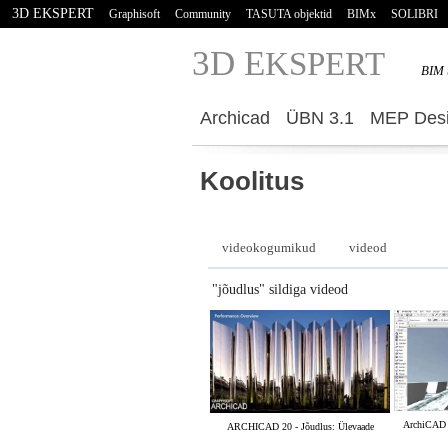
3D EKSPERT
Graphisoft
Community
TASUTA objektid
BIMx
SOLIBRI
3D E
KSPERT
BIM 
Archicad
ÜBN 3.1
MEP Desi
Koolitus
videokogumikud
videod
"jõudlus" sildiga videod
ArchiCAD 
ARCHICAD 20 - Jõudlus: Ülevaade