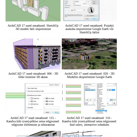
ArchiCAD 17 uued omadused: SketchUp
ArchiCAD 17 uued omadused: Projekti
3D mudeli faili importimine
asukoha importimine Google Earth või
SketchUp failist
ArchiCAD 17 uued omadused: 006 - 3D
ArchiCAD 17 uued omadused: 020 - 3D
lõike loomine 3D aknas
Mudelite eksportimine Google Earth
ArchiCAD 17 uued omadused: 115 -
ArchiCAD 17 uued omadused: 116 -
Kandva kihi (core)-põhise seina telgjooned:
Kandva kihi (core)-põhised seina telgjooned:
telgjoone töötlemine ja nihutamine
find select, interactive schedules