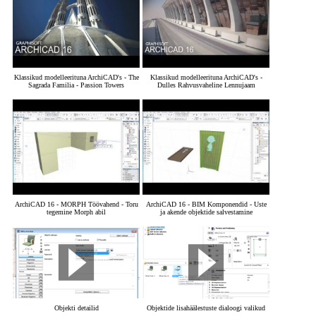
Klassikud modelleerituna ArchiCAD's - The
Klassikud modelleerituna ArchiCAD's -
Sagrada Familia - Passion Towers
Dulles Rahvusvaheline Lennujaam
ArchiCAD 16 - MORPH Töövahend - Toru
ArchiCAD 16 - BIM Komponendid - Uste
tegemine Morph abil
ja akende objektide salvestamine
Objekti detailid
Objektide lisahäälestuste dialoogi valikud