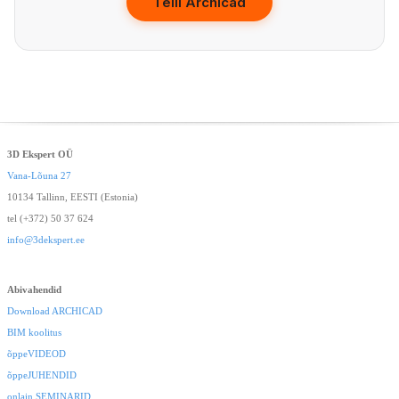
Telli Archicad
3D Ekspert OÜ
Vana-Lõuna 27
10134 Tallinn, EESTI (Estonia)
tel (+372) 50 37 624
info@3dekspert.ee
Abivahendid
Download ARCHICAD
BIM koolitus
õppeVIDEOD
õppeJUHENDID
onlain SEMINARID