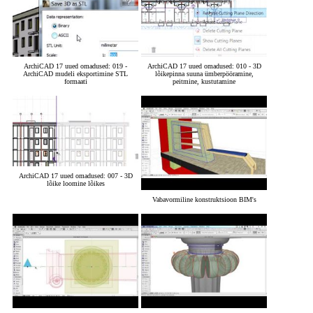
ArchiCAD 17 uued omadused: 019 -
ArchiCAD 17 uued omadused: 010 - 3D
ArchiCAD mudeli eksportimine STL
lõikepinna suuna ümberpööramine,
formaati
peitmine, kustutamine
ArchiCAD 17 uued omadused: 007 - 3D
lõike loomine lõikes
Vabavormiline konstruktsioon BIM's