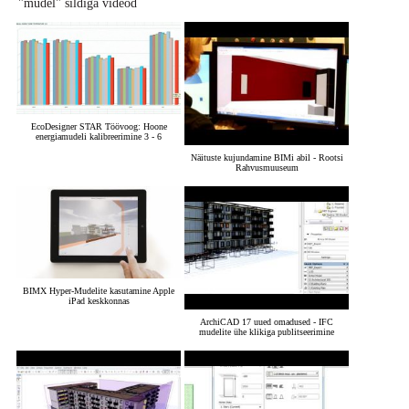
"mudel" sildiga videod
EcoDesigner STAR Töövoog: Hoone
energiamudeli kalibreerimine 3 - 6
Näituste kujundamine BIMi abil - Rootsi
Rahvusmuuseum
BIMX Hyper-Mudelite kasutamine Apple
iPad keskkonnas
ArchiCAD 17 uued omadused - IFC
mudelite ühe klikiga publitseerimine