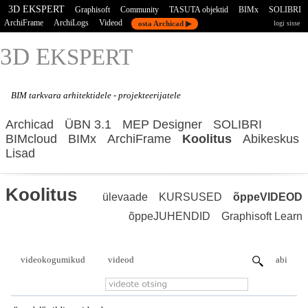
3D EKSPERT
Graphisoft
Community
TASUTA objektid
BIMx
SOLIBRI
ArchiFrame
ArchiLogs
Videod
osta Archicad ▶
logi sisse
3D E
KSPERT
BIM tarkvara
arhitektidele - projekteerijatele
Archicad
ÜBN 3.1
MEP Designer
SOLIBRI
BIMcloud
BIMx
ArchiFrame
Koolitus
Abikeskus
Lisad
Koolitus
ülevaade
KURSUSED
õppeVIDEOD
õppeJUHENDID
Graphisoft Learn
videokogumikud
videod
abi