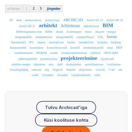
eelmine
1
2
3
järgmine
ARCHICAD
3D
aken
andmevahetus
animatsioon
ArchiCAD 15
ArchiCAD 16
arhitekt
BIM
Arhitektuur
ArchiCAD 17
arhitektuurne
BIMcomponents.com
BIMx
disain
EcoDesigner
ehitus
eksport
energia
hoone
energiaanalüüs
energiaarvutus
energiasäästlik
energiatõhusus
GDL
hoonemudel
IFC
import
innovatiivne
insener
interaktiivne
interjöör
kataloog
komponendid
konstruktor
konstruktsioonid
koostöö
korduselemendid
maja
MEP
modelleerimine
MORPH
mudel
mudelprojekteerimine
objektid
OPEN BIM
projekteerimine
päikesepaneelid
presentatsioon
rippfassaad
roheline energia
säästmine
sein
shell
sisekujundus
spetsifikatsioon
Suhtlemine
süsinikujalajälg
tarkvara
telg
Telgjoon
tööpind
tööprotsess
torustik
U-arv
uks
vaade
virtuaalne
visuaalne
visualiseerimine
vorm
Tutvu Archicad'iga
Küsi koolituse kohta