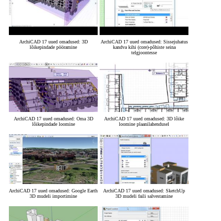
ArchiCAD 17 uued omadused: 3D
ArchiCAD 17 uued omadused: Sissejuhatus
lõikepindade pööramine
kandva kihi (core)-põhiste seina
telgjoontesse
ArchiCAD 17 uued omadused: Oma 3D
ArchiCAD 17 uued omadused: 3D lõike
lõikepindade loomine
loomine plaanilahendusel
ArchiCAD 17 uued omadused: Google Earth
ArchiCAD 17 uued omadused: SketchUp
3D mudeli importimine
3D mudeli faili salvestamine