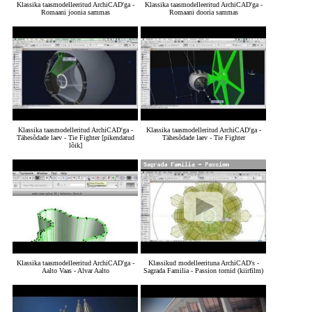
Klassika taasmodelleeritud ArchiCAD'ga -
Klassika taasmodelleeritud ArchiCAD'ga -
Romaani joonia sammas
Romaani dooria sammas
Klassika taasmodelleritud ArchiCAD'ga -
Klassika taasmodelleritud ArchiCAD'ga -
Tähesõdade laev - Tie Fighter [pikendatud
Tähesõdade laev - Tie Fighter
lõik]
Klassika taasmodelleeritud ArchiCAD'ga -
Klassikud modelleerituna ArchiCAD's -
Aalto Vaas - Alvar Aalto
Sagrada Familia - Passion tornid (kiirfilm)