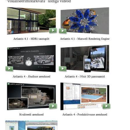
"visualiseerimistarkvara" sildiga videod
Artlantis 4.1 - HDRi taustapilt
Artlantis 4.1 - Maxwell Rendering Engine
Artlantis 4 - Jõudluse arendused
Artlantis 4 - iVisit 3D panoraamid
Kvaliteedi arendused
Artlantis 4 - Produktiivsuse arendused