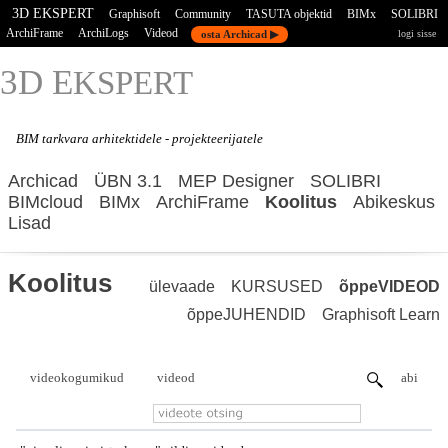
3D EKSPERT
Graphisoft
Community
TASUTA objektid
BIMx
SOLIBRI
ArchiFrame
ArchiLogs
Videod
osta Archicad ▶
logi sisse
3D E
KSPERT
BIM tarkvara
arhitektidele - projekteerijatele
Archicad
ÜBN 3.1
MEP Designer
SOLIBRI
BIMcloud
BIMx
ArchiFrame
Koolitus
Abikeskus
Lisad
Koolitus
ülevaade
KURSUSED
õppeVIDEOD
õppeJUHENDID
Graphisoft Learn
videokogumikud
videod
abi