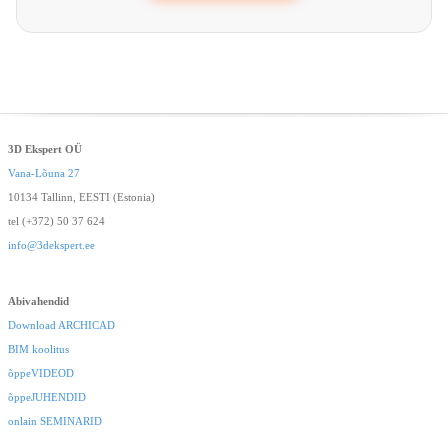
3D Ekspert OÜ
Vana-Lõuna 27
10134 Tallinn, EESTI (Estonia)
tel (+372) 50 37 624
info@3dekspert.ee
Abivahendid
Download ARCHICAD
BIM koolitus
õppeVIDEOD
õppeJUHENDID
onlain SEMINARID