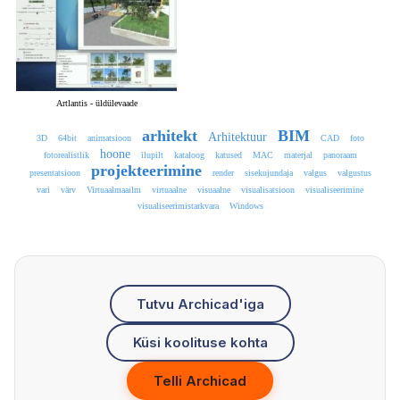
Artlantis - üldülevaade
arhitekt
BIM
Arhitektuur
3D
64bit
animatsioon
CAD
foto
hoone
fotorealistlik
ilupilt
kataloog
katused
MAC
materjal
panoraam
projekteerimine
presentatsioon
render
sisekujundaja
valgus
valgustus
vari
värv
Virtuaalmaailm
virtuaalne
visuaalne
visualisatsioon
visualiseerimine
visualiseerimistarkvara
Windows
Tutvu Archicad'iga
Küsi koolituse kohta
Telli Archicad