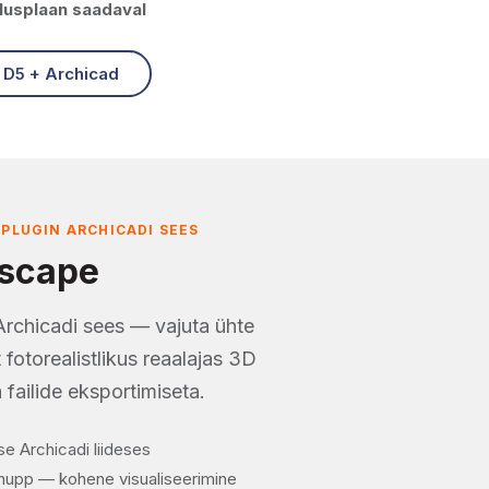
lusplaan saadaval
D5 + Archicad
 PLUGIN ARCHICADI SEES
scape
rchicadi sees — vajuta ühte
fotorealistlikus reaalajas 3D
failide eksportimiseta.
e Archicadi liideses
nupp — kohene visualiseerimine