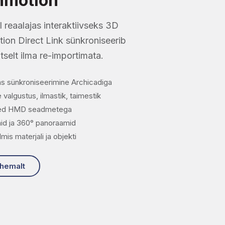
nmotion
reaalajas interaktiivseks 3D
on Direct Link sünkroniseerib
elt ilma re-importimata.
s sünkroniseerimine Archicadiga
e valgustus, ilmastik, taimestik
sed HMD seadmetega
id ja 360° panoraamid
mis materjali ja objekti
ähemalt