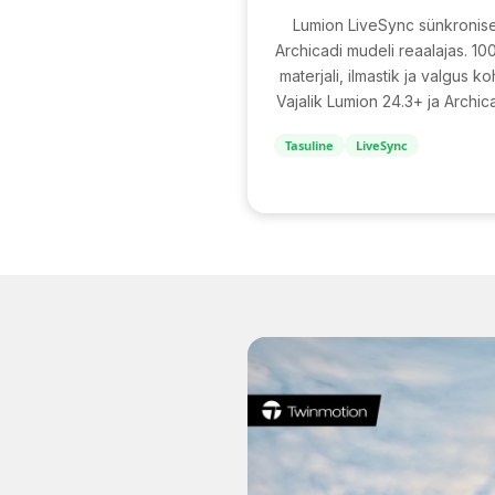
Lumion LiveSync sünkronis
Archicadi mudeli reaalajas. 1
materjali, ilmastik ja valgus ko
Vajalik Lumion 24.3+ ja Archic
Tasuline
LiveSync