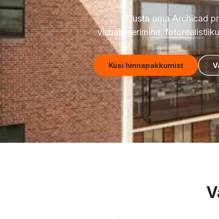
Elusta oma Archicad pr
visualiseerimine, fotorealistli
Küsi hinnapakkumist
V
V