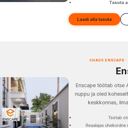
Tasuta a
Laadi alla tasuta
CHAOS ENSCAPE ·
En
Enscape töötab otse A
nuppu ja oled koheselt 
keskkonnas, ilma 
Töötab ots
Reaalajas ühekordne 