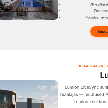
VR esitlus
Fotoreal
Populaarne va
Ensca
REAALAJAS AR
L
Lumion LiveSync sünk
reaalajas — muutused A
Lumion keskkonna