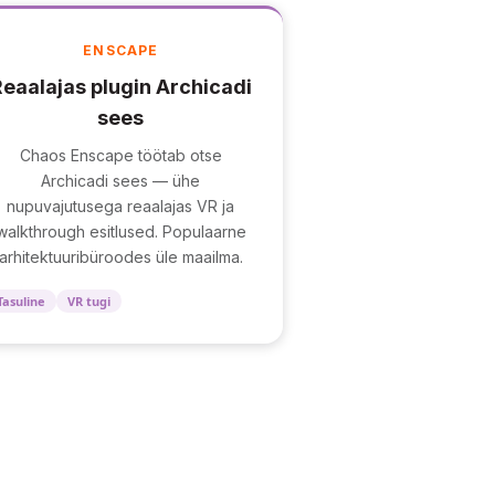
ENSCAPE
eaalajas plugin Archicadi
sees
Chaos Enscape töötab otse
Archicadi sees — ühe
nupuvajutusega reaalajas VR ja
walkthrough esitlused. Populaarne
arhitektuuribüroodes üle maailma.
Tasuline
VR tugi