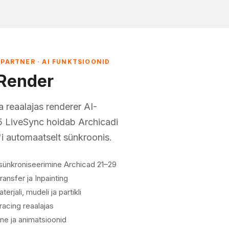
PARTNER · AI FUNKTSIOONID
Render
 reaalajas renderer AI-
 LiveSync hoidab Archicadi
i automaatselt sünkroonis.
sünkroniseerimine Archicad 21–29
ransfer ja Inpainting
erjali, mudeli ja partikli
racing reaalajas
ne ja animatsioonid