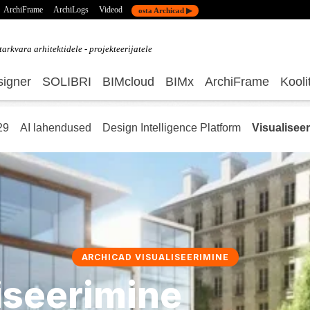
ArchiFrame
ArchiLogs
Videod
osta Archicad ▶
tarkvara
arhitektidele - projekteerijatele
igner
SOLIBRI
BIMcloud
BIMx
ArchiFrame
Kooli
29
AI lahendused
Design Intelligence Platform
Visualisee
ARCHICAD VISUALISEERIMINE
iseerimine