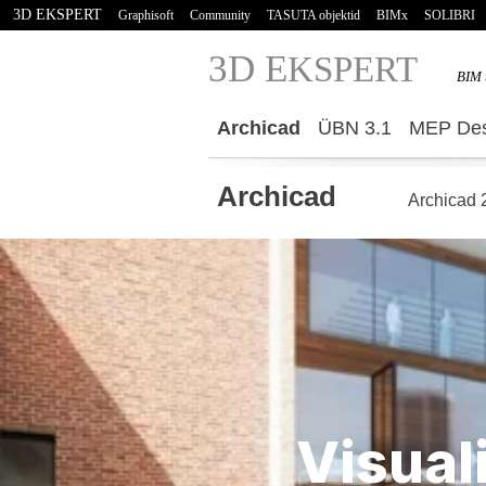
3D EKSPERT
Graphisoft
Community
TASUTA objektid
BIMx
SOLIBRI
3D E
KSPERT
BIM 
Archicad
ÜBN 3.1
MEP Des
Archicad
Archicad 
Visual