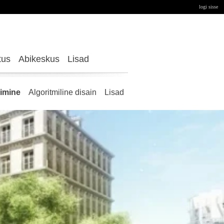
logi sisse
tus
Abikeskus
Lisad
rimine
Algoritmiline disain
Lisad