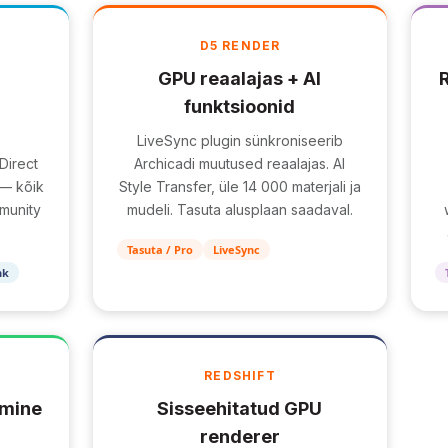
D5 RENDER
GPU reaalajas + AI
R
funktsioonid
LiveSync plugin sünkroniseerib
Direct
Archicadi muutused reaalajas. AI
k — kõik
Style Transfer, üle 14 000 materjali ja
munity
mudeli. Tasuta alusplaan saadaval.
Tasuta / Pro
LiveSync
nk
REDSHIFT
imine
Sisseehitatud GPU
renderer