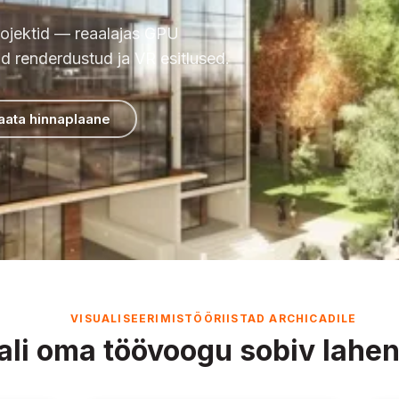
ojektid — reaalajas GPU
kud renderdustud ja VR esitlused.
aata hinnaplaane
VISUALISEERIMISTÖÖRIISTAD ARCHICADILE
ali oma töövoogu sobiv lahe