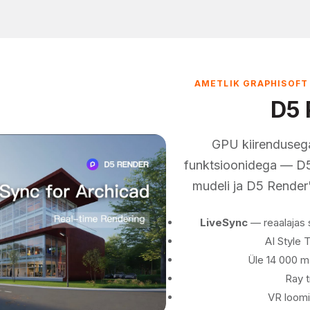
AMETLIK GRAPHISOFT 
D5 
GPU kiirendusega
funktsioonidega — D5
mudeli ja D5 Render'
LiveSync
— reaalajas 
AI Style T
Üle 14 000 mat
Ray t
VR loomi