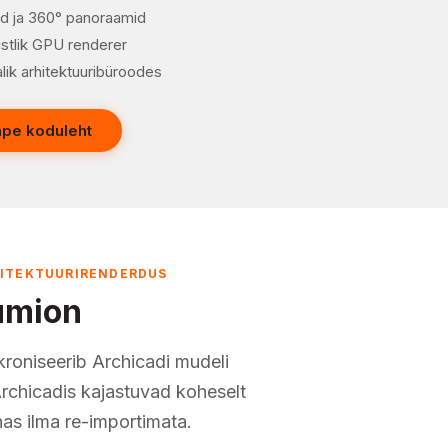
ed ja 360° panoraamid
istlik GPU renderer
lik arhitektuuribüroodes
pe koduleht
HITEKTUURIRENDERDUS
umion
roniseerib Archicadi mudeli
rchicadis kajastuvad koheselt
s ilma re-importimata.