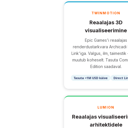
TWINMOTION
Reaalajas 3D
visualiseerimine
Epic Games'i reaalajas
renderdustarkvara Archicadi 
Link'iga. Valgus, ilm, taimesti
muutub koheselt. Tasuta Com
Edition saadaval.
Tasuta <1M USD käive
Direct Li
LUMION
Reaalajas visualiseer
arhitektidele