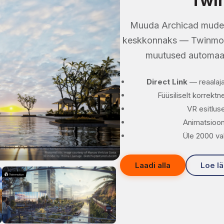
Twi
Muuda Archicad mudel 
keskkonnaks — Twinmoti
muutused automaats
Direct Link
— reaalaja
Füüsiliselt korrektn
VR esitlu
Animatsioon
Üle 2000 val
Laadi alla
Loe l