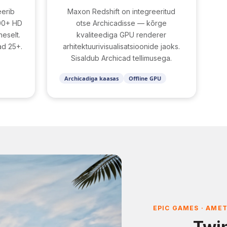
eerib
Maxon Redshift on integreeritud
000+ HD
otse Archicadisse — kõrge
heselt.
kvaliteediga GPU renderer
ad 25+.
arhitektuurivisualisatsioonide jaoks.
Sisaldub Archicad tellimusega.
Archicadiga kaasas
Offline GPU
EPIC GAMES · AME