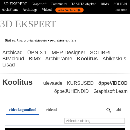
3D EKSPERT
Graphisoft
Community
TASUTA objektid
BIMx
SOLIBRI
ArchiFrame
ArchiLogs
Videod
osta Archicad ▶
logi sisse
3D E
KSPERT
BIM tarkvara
arhitektidele - projekteerijatele
Archicad
ÜBN 3.1
MEP Designer
SOLIBRI
BIMcloud
BIMx
ArchiFrame
Koolitus
Abikeskus
Lisad
Koolitus
ülevaade
KURSUSED
õppeVIDEOD
õppeJUHENDID
Graphisoft Learn
videokogumikud
videod
abi