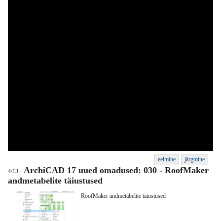
eelmine
järgmine
ArchiCAD 17 uued omadused: 030 - RoofMaker
4/13 -
andmetabelite täiustused
RoofMaker andmetabelite täiustused