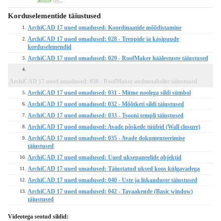
Korduselementide täiustused
ArchiCAD 17 uued omadused: Koordinaatide mõõdistamine
1.
ArchiCAD 17 uued omadused: 028 - Treppide ja käsipuude
2.
korduselemendid
ArchiCAD 17 uued omadused: 029 - RoofMaker häälestuste täiustused
3.
4.
ArchiCAD 17 uued omadused: 030 - RoofMaker andmetabelite täiustused
ArchiCAD 17 uued omadused: 031 - Mitme noolega sildi sümbol
5.
ArchiCAD 17 uued omadused: 032 - Mõõtketi sildi täiustused
6.
ArchiCAD 17 uued omadused: 033 - Tsooni templi täiustused
7.
ArchiCAD 17 uued omadused: Avade põskede tüübid (Wall closure)
8.
ArchiCAD 17 uued omadused: 035 - Avade dokumenteerimise
9.
täiustused
ArchiCAD 17 uued omadused: Uued uksepaneelide objektid
10.
ArchiCAD 17 uued omadused: Täiustatud uksed koos külgavadega
11.
ArchiCAD 17 uued omadused: 040 - Uste ja lükanduste täiustused
12.
ArchiCAD 17 uued omadused: 042 - Tavaakende (Basic window)
13.
täiustused
Videotega seotud sildid: