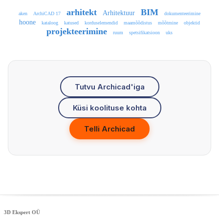
arhitekt
BIM
Arhitektuur
aken
ArchiCAD 17
dokumenteerimine
hoone
kataloog
katused
korduselemendid
maamõõdistus
mõõtmine
objektid
projekteerimine
ruum
spetsifikatsioon
uks
Tutvu Archicad'iga
Küsi koolituse kohta
Telli Archicad
3D Ekspert OÜ