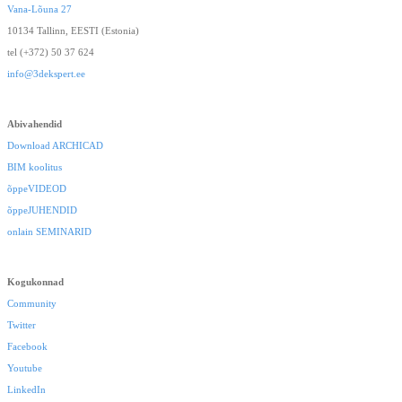
Vana-Lõuna 27
10134 Tallinn, EESTI (Estonia)
tel (+372) 50 37 624
info@3dekspert.ee
Abivahendid
Download ARCHICAD
BIM koolitus
õppeVIDEOD
õppeJUHENDID
onlain SEMINARID
Kogukonnad
Community
Twitter
Facebook
Youtube
LinkedIn