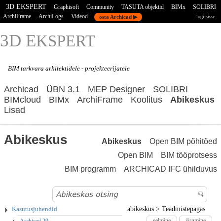
3D EKSPERT
Graphisoft
Community
TASUTA objektid
BIMx
SOLIBRI
ArchiFrame
ArchiLogs
Videod
osta Archicad ▶
logi sisse
3D E
KSPERT
BIM tarkvara
arhitektidele - projekteerijatele
Archicad
ÜBN 3.1
MEP Designer
SOLIBRI
BIMcloud
BIMx
ArchiFrame
Koolitus
Abikeskus
Lisad
Abikeskus
Abikeskus
Open BIM põhitõed
Open BIM
BIM tööprotsess
BIM programm
ARCHICAD IFC ühilduvus
Kasutusjuhendid
abikeskus
>
Teadmistepagas
eelmine
järgmine
Archicad 29