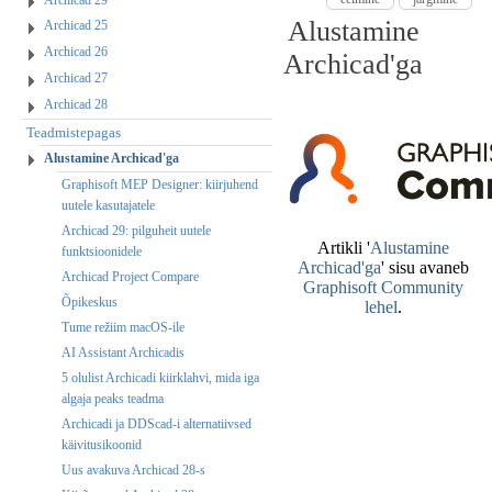
Alustamine
Archicad 25
Archicad 26
Archicad'ga
Archicad 27
Archicad 28
Teadmistepagas
Alustamine Archicad'ga
Graphisoft MEP Designer: kiirjuhend
uutele kasutajatele
Archicad 29: pilguheit uutele
funktsioonidele
Archicad Project Compare
Õpikeskus
Tume režiim macOS-ile
AI Assistant Archicadis
5 olulist Archicadi kiirklahvi, mida iga
algaja peaks teadma
Archicadi ja DDScad-i alternatiivsed
käivitusikoonid
Uus avakuva Archicad 28-s