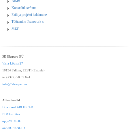
BIMx
Koostalitlusvõime
Faili ja projekti haldamine
Töötamine Teamwork-s
MEP
3D Ekspert OÜ
Vana-Lõuna 27
10134 Tallinn, EESTI (Estonia)
tel (+372) 50 37 624
info@3dekspert.ee
Abivahendid
Download ARCHICAD
BIM koolitus
õppeVIDEOD
õppeJUHENDID