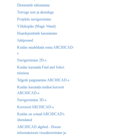
Elementide nihutamine
Tutvuge uste ja akendega
Projektis navigeerimine
Võlukepike (Magic Wand)
Haardepunktide kasutamine
Juhtjooned
Kuidas mudeldada seinu ARCHICAD-
s
Navigeerimine 2D-s
Kuidas kasutada Find and Select
tööriista
Telgede paigutamine ARCHICAD-s
Kuidas kasutada nutikat kursorit
ARCHICAD-s
Navigeerimine 3D-s
Korrused ARCHICAD-s
Kuidas on seinad ARCHICAD's
ühendatud
ARCHICAD algtõed - Hoone
informatsiooni visualiseerimine ja