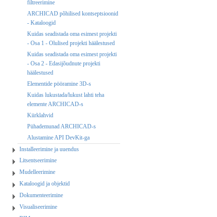
filtreerimine
ARCHICAD põhilised kontseptsioonid
- Kataloogid
Kuidas seadistada oma esimest projekti
- Osa 1 - Olulised projekti häälestused
Kuidas seadistada oma esimest projekti
- Osa 2 - Edasijõudnute projekti
häälestused
Elementide pööramine 3D-s
Kuidas lukustada/lukust lahti teha
elemente ARCHICAD-s
Kiirklahvid
Pühademunad ARCHICAD-s
Alustamine API DevKit-ga
Installeerimine ja uuendus
Litsentseerimine
Mudelleerimine
Kataloogid ja objektid
Dokumenteerimine
Visualiseerimine