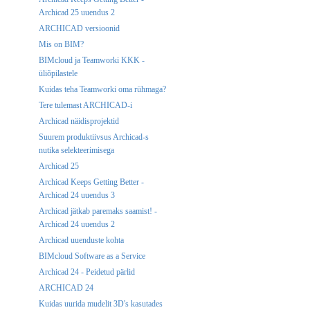
Archicad 25 uuendus 2
ARCHICAD versioonid
Mis on BIM?
BIMcloud ja Teamworki KKK -
üliõpilastele
Kuidas teha Teamworki oma rühmaga?
Tere tulemast ARCHICAD-i
Archicad näidisprojektid
Suurem produktiivsus Archicad-s
nutika selekteerimisega
Archicad 25
Archicad Keeps Getting Better -
Archicad 24 uuendus 3
Archicad jätkab paremaks saamist! -
Archicad 24 uuendus 2
Archicad uuenduste kohta
BIMcloud Software as a Service
Archicad 24 - Peidetud pärlid
ARCHICAD 24
Kuidas uurida mudelit 3D's kasutades