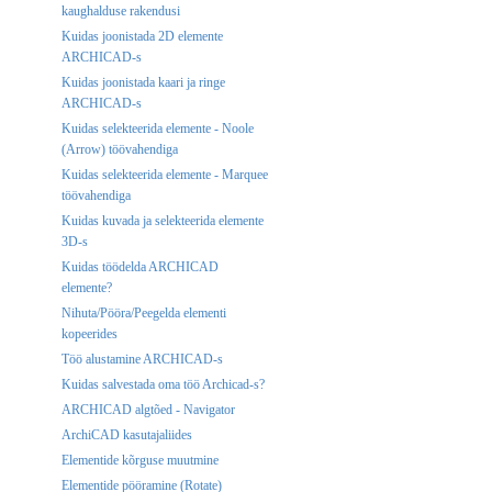
kaughalduse rakendusi
Kuidas joonistada 2D elemente
ARCHICAD-s
Kuidas joonistada kaari ja ringe
ARCHICAD-s
Kuidas selekteerida elemente - Noole
(Arrow) töövahendiga
Kuidas selekteerida elemente - Marquee
töövahendiga
Kuidas kuvada ja selekteerida elemente
3D-s
Kuidas töödelda ARCHICAD
elemente?
Nihuta/Pööra/Peegelda elementi
kopeerides
Töö alustamine ARCHICAD-s
Kuidas salvestada oma töö Archicad-s?
ARCHICAD algtõed - Navigator
ArchiCAD kasutajaliides
Elementide kõrguse muutmine
Elementide pööramine (Rotate)