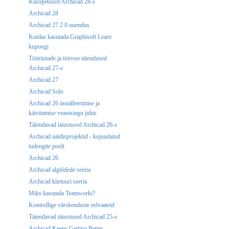
Kiirõpetused Archicad 28-s
Archicad 28
Archicad 27.2.0 uuendus
Kuidas kasutada Graphisoft Learn
kupongi
Tööriistade ja töövoo täiendused
Archicad 27-s
Archicad 27
Archicad Solo
Archicad 26 installeerimise ja
käivitamise veaotsingu juhis
Täiendavad täiustused Archicad 26-s
Archicad näidisprojektid - kujundatud
tudengite poolt
Archicad 26
Archicad algtõdede seeria
Archicad kiirtuuri seeria
Miks kasutada Teamworki?
Kontrollige värskenduste eelvaateid
Täiendavad täiustused Archicad 25-s
Archicad Keeps Getting Better -